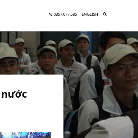
0357.077.585
ENGLISH
ở nước