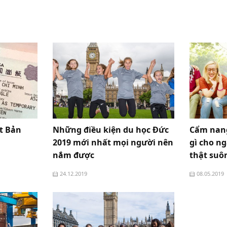
t Bản
Những điều kiện du học Đức
Cẩm nang
2019 mới nhất mọi người nên
gì cho n
nắm được
thật suô
24.12.2019
08.05.2019