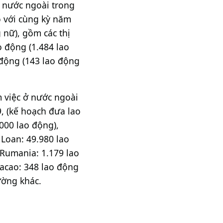
ở nước ngoài trong
o với cùng kỳ năm
 nữ), gồm các thị
o động (1.484 lao
 động (143 lao động
 việc ở nước ngoài
, (kế hoạch đưa lao
000 lao động),
 Loan: 49.980 lao
 Rumania: 1.179 lao
Macao: 348 lao động
ường khác.