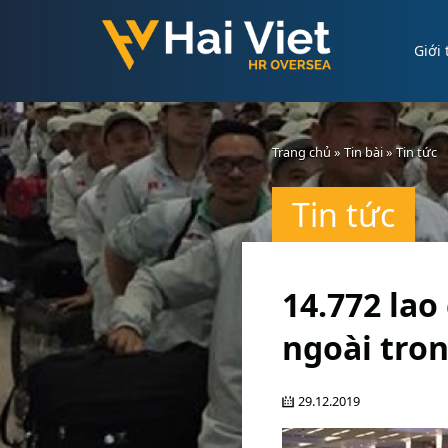
Giới 
Trang chủ
»
Tin bài
»
Tin tức
Tin tức
14.772 lao
ngoài tro
29.12.2019