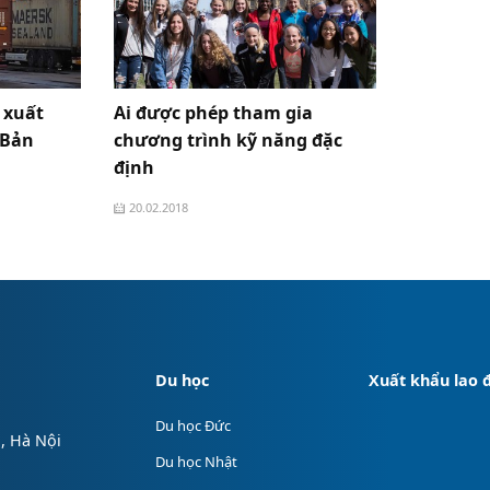
 xuất
Ai được phép tham gia
 Bản
chương trình kỹ năng đặc
định
20.02.2018
Du học
Xuất khẩu lao 
Du học Đức
, Hà Nội
Du học Nhật