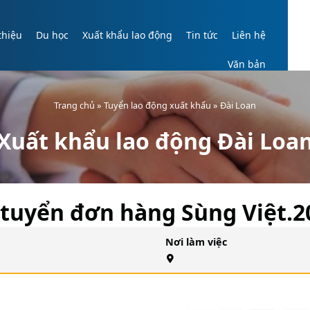
thiệu
Du học
Xuất khẩu lao động
Tin tức
Liên hệ
Văn bản
Trang chủ
»
Tuyển lao động xuất khẩu
»
Đài Loan
Xuất khẩu lao động Đài Loa
tuyển đơn hàng Sùng Việt.2
Nơi làm việc