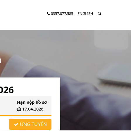
0357.077.585
ENGLISH
n
026
Hạn nộp hồ sơ
17.04.2026
ỨNG TUYỂN