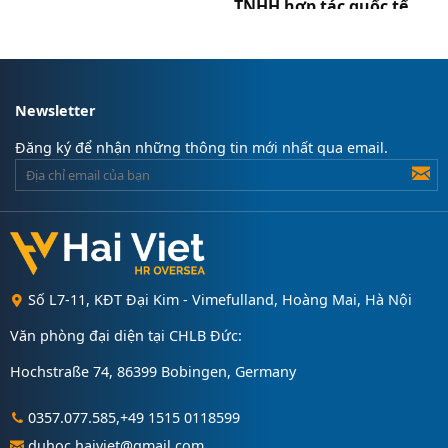
TNHH hợp tác quốc tế
Hải Việt, nhà trường
tạo thêm nhiều cơ
hội học tập và làm
việc nước ngoài cho
Newsletter
sinh viên
Đăng ký để nhận những thông tin mới nhất qua email.
13.12.2020
Số L7-11, KĐT Đại Kim - Vimefulland, Hoàng Mai, Hà Nội
Văn phòng đại diện tại CHLB Đức:
Hochstraße 74, 86399 Bobingen, Germany
0357.077.585,+49 1515 0118599
duhoc.haiviet@gmail.com