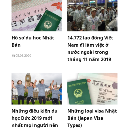
07.01.2020
Hồ sơ du học Nhật
14.772 lao động Việt
Bản
Nam đi làm việc ở
nước ngoài trong
05.01.2020
tháng 11 năm 2019
29.12.2019
Những điều kiện du
Những loại visa Nhật
học Đức 2019 mới
Bản (Japan Visa
nhất mọi người nên
Types)