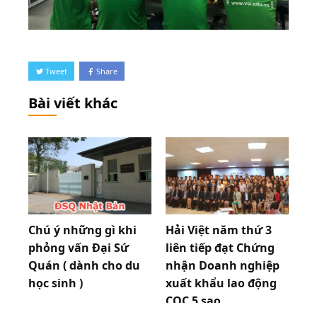
Tweet
Share
Bài viết khác
Chú ý những gì khi
Hải Việt năm thứ 3
phỏng vấn Đại Sứ
liên tiếp đạt Chứng
Quán ( dành cho du
nhận Doanh nghiệp
học sinh )
xuất khẩu lao động
COC 5 sao
27.02.2020